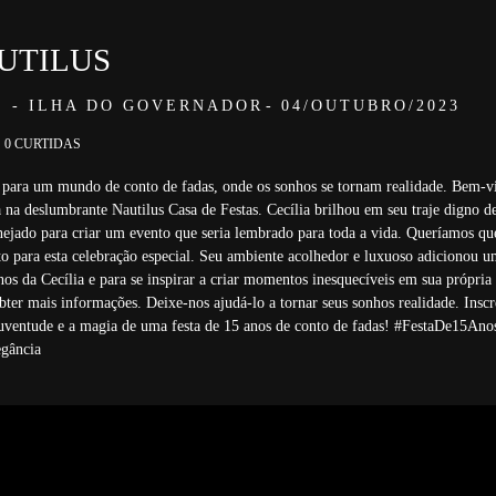
AUTILUS
 - ILHA DO GOVERNADOR
04/OUTUBRO/2023
0
CURTIDAS
o para um mundo de conto de fadas, onde os sonhos se tornam realidade. Bem-v
 na deslumbrante Nautilus Casa de Festas. Cecília brilhou em seu traje digno de
nejado para criar um evento que seria lembrado para toda a vida. Queríamos que 
to para esta celebração especial. Seu ambiente acolhedor e luxuoso adicionou um 
anos da Cecília e para se inspirar a criar momentos inesquecíveis em sua própr
bter mais informações. Deixe-nos ajudá-lo a tornar seus sonhos realidade. Inscr
 juventude e a magia de uma festa de 15 anos de conto de fadas! #FestaDe15An
gância