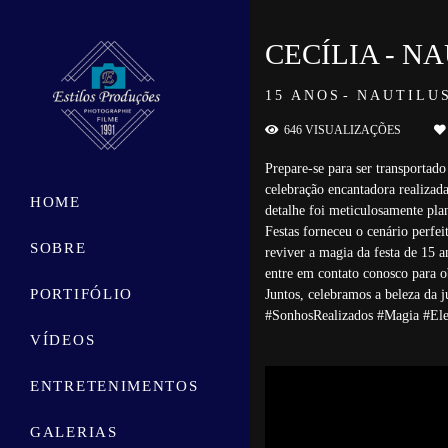
CECÍLIA - N
15 ANOS
NAUTILUS
646
VISUALIZAÇÕES
Prepare-se para ser transportad
celebração encantadora realizada
HOME
detalhe foi meticulosamente pla
Festas forneceu o cenário perfei
SOBRE
reviver a magia da festa de 15 
entre em contato conosco para o
PORTIFÓLIO
Juntos, celebramos a beleza da
#SonhosRealizados #Magia #Ele
VÍDEOS
ENTRETENIMENTOS
GALERIAS