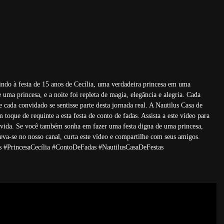
indo à festa de 15 anos de Cecília, uma verdadeira princesa em uma
 uma princesa, e a noite foi repleta de magia, elegância e alegria. Cada
cada convidado se sentisse parte desta jornada real. A Nautilus Casa de
toque de requinte a esta festa de conto de fadas. Assista a este vídeo para
ia vida. Se você também sonha em fazer uma festa digna de uma princesa,
eva-se no nosso canal, curta este vídeo e compartilhe com seus amigos.
os #PrincesaCecília #ContoDeFadas #NautilusCasaDeFestas