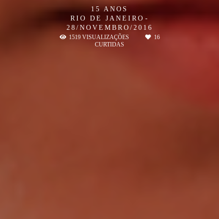
15 ANOS
RIO DE JANEIRO
28/NOVEMBRO/2016
1519
VISUALIZAÇÕES
16
CURTIDAS