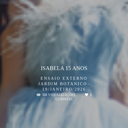
ISABELA 15 ANOS
ENSAIO EXTERNO
JARDIM BOTANICO
19/JANEIRO/2026
368
VISUALIZAÇÕES
0
CURTIDAS