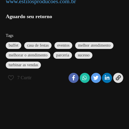
www.estilosproducoes.com.br
Aguardo seu retorno
Tags
buffet
casa de festas
eventos
melhor atendimento
melhorar o atendimento
parceria
sucesso
turbinar as vendas
7
Curtir