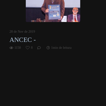
28 de Nov de 2019
ANCEC -
1158
8
1min de leitura